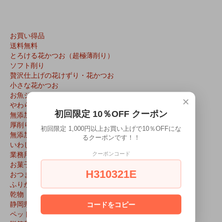
お買い得品
送料無料
とろける花かつお（超極薄削り）
ソフト削り
贅沢仕上げの花けずり・花かつお
小さな花かつお
お魚ジャーキー
×
やわらか厚削り
初回限定 10％OFF クーポン
無添加だしパック
厚削り破砕片
初回限定 1,000円以上お買い上げで10％OFFにな
無添加粉だし
るクーポンです！！
いわし削り
業務用
クーポンコード
お菓子
H310321E
おつまみ
ふりかけ
乾物
静岡県特産品
コードをコピー
ペット用