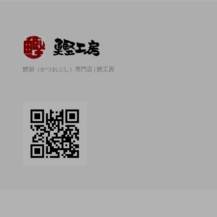
鰹節（かつおぶし）専門店 | 鰹工房