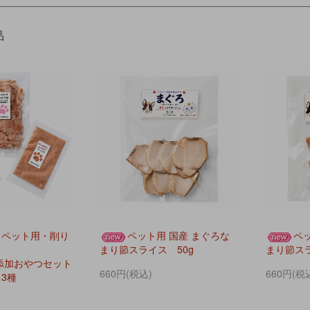
品
【ペット用・削り
ペット用 国産 まぐろな
ペ
まり節スライス 50g
まり節スラ
添加おやつセット
660円(税込)
660円(税
し3種