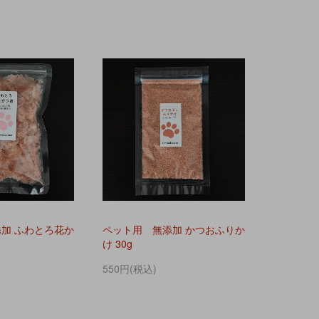
加 ふわとろ花か
ペット用 無添加 かつおふりか
け 30g
550円(税込)