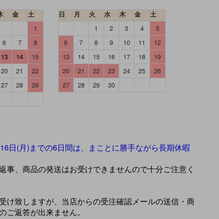
木
金
土
日
月
火
水
木
金
土
1
1
2
3
4
5
6
7
8
6
7
8
9
10
11
12
13
14
15
13
14
15
16
17
18
19
20
21
22
20
21
22
23
24
25
26
27
28
29
27
28
29
30
】
年8月16日(月)までの6日間は、まことに勝手ながら長期休暇
返事、商品の発送はお受けできませんので十分ご注意く
受け致しますが、当店からの受注確認メールの送信・商
のご返答が出来ません。