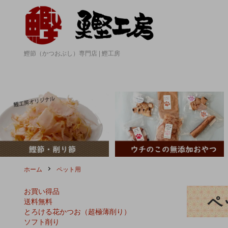
鰹節（かつおぶし）専門店 | 鰹工房
ホーム
ペット用
お買い得品
ペ
送料無料
とろける花かつお（超極薄削り）
ソフト削り