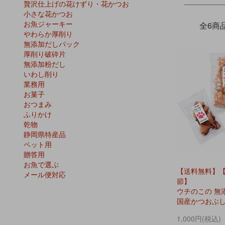
贅沢仕上げの花けずり・花かつお
小さな花かつお
お魚ジャーキー
全6商
やわらか厚削り
無添加だしパック
厚削り破砕片
無添加粉だし
いわし削り
業務用
お菓子
おつまみ
ふりかけ
乾物
静岡県特産品
ペット用
贈答用
お魚で選ぶ
【送料無料】
メール便対応
節】
ウチのこの 無
国産かつおぶ
1,000円(税込)