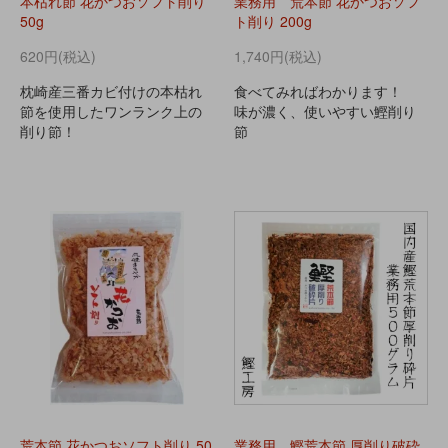
本枯れ節 花かつおソフト削り
業務用 荒本節 花かつおソフ
50g
ト削り 200g
620円(税込)
1,740円(税込)
枕崎産三番カビ付けの本枯れ
食べてみればわかります！
節を使用したワンランク上の
味が濃く、使いやすい鰹削り
削り節！
節
荒本節 花かつおソフト削り 50
業務用 鰹荒本節 厚削り破砕