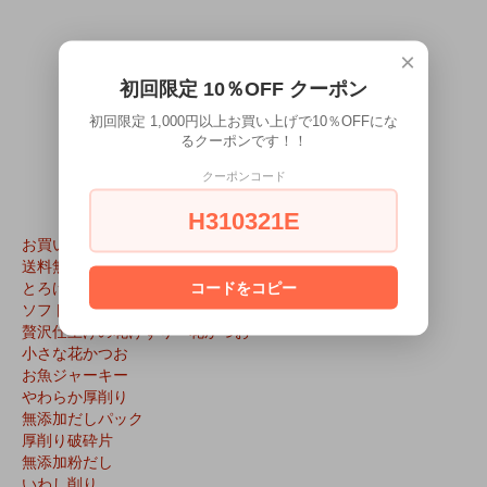
×
初回限定 10％OFF クーポン
全
47
商品中
31 - 47
表示
初回限定 1,000円以上お買い上げで10％OFFにな
るクーポンです！！
2
ページ目
クーポンコード
H310321E
お買い得品
送料無料
とろける花かつお（超極薄削り）
コードをコピー
ソフト削り
贅沢仕上げの花けずり・花かつお
小さな花かつお
お魚ジャーキー
やわらか厚削り
無添加だしパック
厚削り破砕片
無添加粉だし
いわし削り