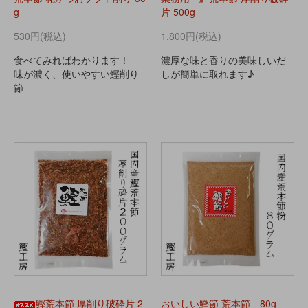
g
片 500g
530円(税込)
1,800円(税込)
食べてみればわかります！
濃厚な味と香りの美味しいだ
味が濃く、使いやすい鰹削り
しが簡単に取れます♪
節
鰹荒本節 厚削り破砕片 2
おいしい鰹節 荒本節 80g