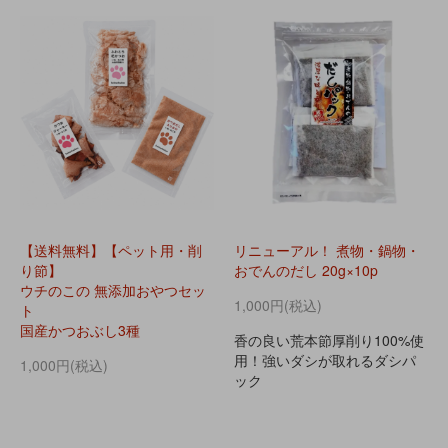
【送料無料】【ペット用・削
リニューアル！ 煮物・鍋物・
り節】
おでんのだし 20g×10p
ウチのこの 無添加おやつセッ
1,000円(税込)
ト
国産かつおぶし3種
香の良い荒本節厚削り100%使
用！強いダシが取れるダシパ
1,000円(税込)
ック