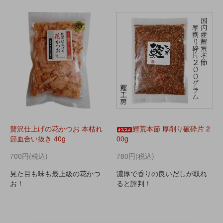
贅沢仕上げの花かつお 本枯れ
鰹荒本節 厚削り破砕片 2
節血合い抜き 40g
00g
700円(税込)
780円(税込)
見た目も味も最上級の花かつ
濃厚で香りの良いだしが取れ
お！
ると評判！