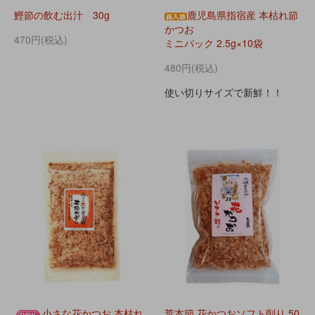
鰹節の飲む出汁 30g
鹿児島県指宿産 本枯れ節
かつお
470円(税込)
ミニパック 2.5g×10袋
480円(税込)
使い切りサイズで新鮮！！
小さな花かつお 本枯れ
荒本節 花かつおソフト削り 50