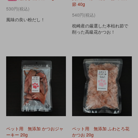
節 40g
530円(税込)
540円(税込)
風味の良い粉だし！
枕崎産の厳選した本枯れ節で
削った高級花かつお！
ペット用 無添加 かつおジャ
ペット用 無添加 ふわとろ花
ーキー 20g
かつお 20g