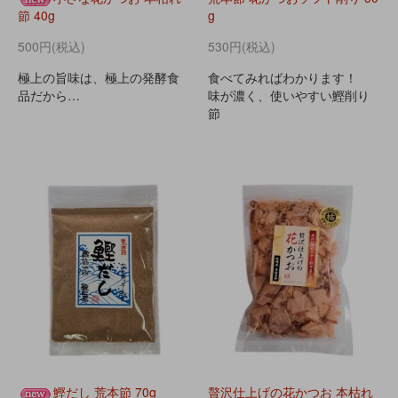
節 40g
g
500円(税込)
530円(税込)
極上の旨味は、極上の発酵食
食べてみればわかります！
品だから…
味が濃く、使いやすい鰹削り
節
鰹だし 荒本節 70g
贅沢仕上げの花かつお 本枯れ