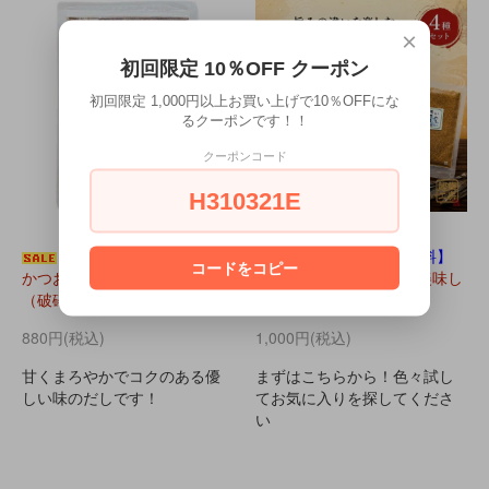
×
初回限定 10％OFF クーポン
初回限定 1,000円以上お買い上げで10％OFFにな
るクーポンです！！
クーポンコード
H310321E
【10％OFF】
【メール便送料無料】
コードをコピー
かつおとまぐろの合わせだし
リニューアル！4種類の美味し
（破砕片）200g
い魚粉セット
880円(税込)
1,000円(税込)
甘くまろやかでコクのある優
まずはこちらから！色々試し
しい味のだしです！
てお気に入りを探してくださ
い