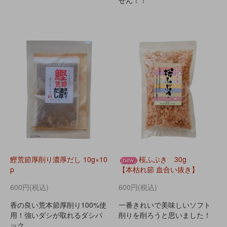
せん！！
鰹荒節厚削り濃厚だし 10g×10
桜ふぶき 30g
p
【本枯れ節 血合い抜き】
600円(税込)
600円(税込)
香の良い荒本節厚削り100%使
一番きれいで美味しいソフト
用！強いダシが取れるダシパ
削りを削ろうと思いました！
ック