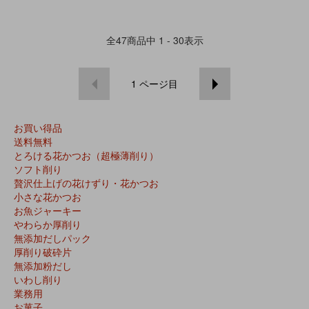
全
47
商品中
1 - 30
表示
1
ページ目
お買い得品
送料無料
とろける花かつお（超極薄削り）
ソフト削り
贅沢仕上げの花けずり・花かつお
小さな花かつお
お魚ジャーキー
やわらか厚削り
無添加だしパック
厚削り破砕片
無添加粉だし
いわし削り
業務用
お菓子