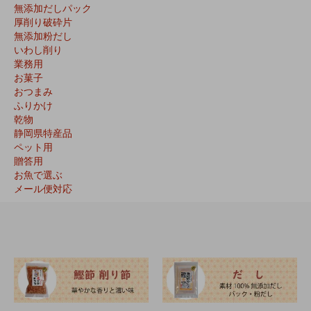
無添加だしパック
厚削り破砕片
無添加粉だし
いわし削り
業務用
お菓子
おつまみ
ふりかけ
乾物
静岡県特産品
ペット用
贈答用
お魚で選ぶ
メール便対応