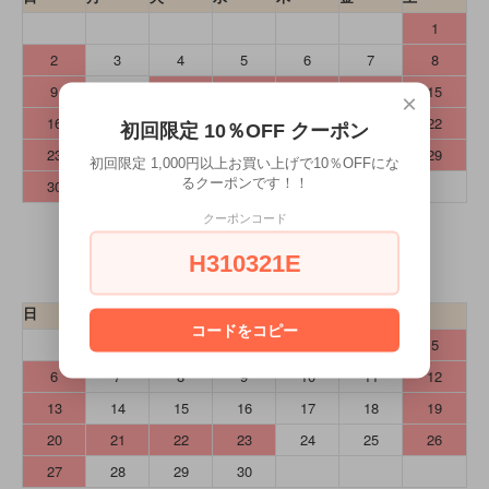
1
2
3
4
5
6
7
8
9
10
11
12
13
14
15
×
16
17
18
19
20
21
22
初回限定 10％OFF クーポン
23
24
25
26
27
28
29
初回限定 1,000円以上お買い上げで10％OFFにな
るクーポンです！！
30
31
クーポンコード
2026年9月
H310321E
日
月
火
水
木
金
土
コードをコピー
1
2
3
4
5
6
7
8
9
10
11
12
13
14
15
16
17
18
19
20
21
22
23
24
25
26
27
28
29
30