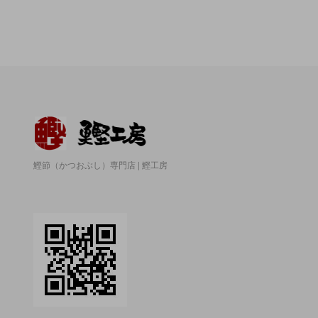
鰹節（かつおぶし）専門店 | 鰹工房