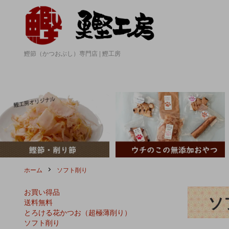
鰹節（かつおぶし）専門店 | 鰹工房
ホーム
ソフト削り
お買い得品
ソ
送料無料
とろける花かつお（超極薄削り）
ソフト削り