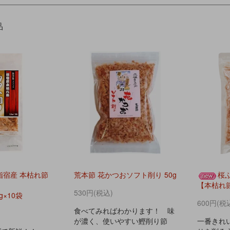
品
指宿産 本枯れ節
荒本節 花かつおソフト削り 50g
桜ふ
【本枯れ
530円(税込)
g×10袋
600円(税
食べてみればわかります！ 味
が濃く、使いやすい鰹削り節
一番きれ