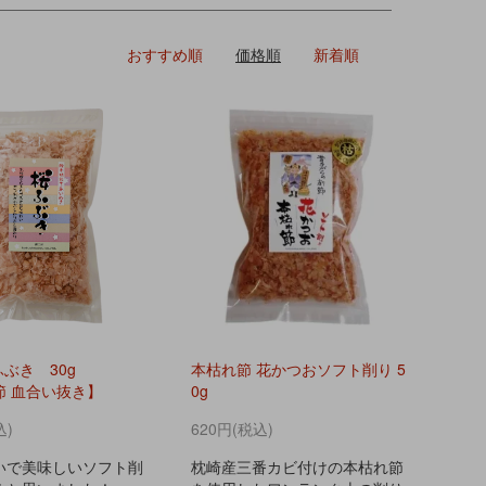
おすすめ順
価格順
新着順
ぶき 30g
本枯れ節 花かつおソフト削り 5
節 血合い抜き】
0g
込)
620円(税込)
いで美味しいソフト削
枕崎産三番カビ付けの本枯れ節