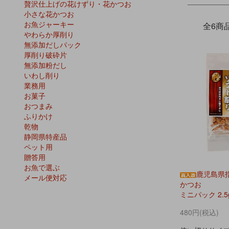
贅沢仕上げの花けずり・花かつお
小さな花かつお
お魚ジャーキー
全6商
やわらか厚削り
無添加だしパック
厚削り破砕片
無添加粉だし
いわし削り
業務用
お菓子
おつまみ
ふりかけ
乾物
静岡県特産品
ペット用
贈答用
お魚で選ぶ
鹿児島県
メール便対応
かつお
ミニパック 2.5
480円(税込)