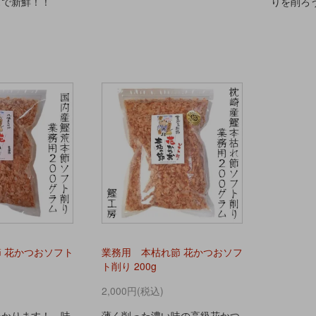
ズで新鮮！！
りを削ろ
 花かつおソフト
業務用 本枯れ節 花かつおソフ
ト削り 200g
2,000円(税込)
わかります！ 味
薄く削った濃い味の高級花かつ