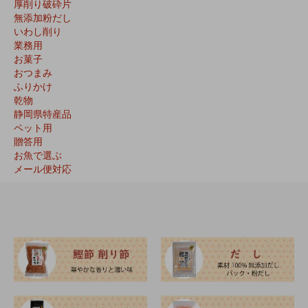
厚削り破砕片
無添加粉だし
いわし削り
業務用
お菓子
おつまみ
ふりかけ
乾物
静岡県特産品
ペット用
贈答用
お魚で選ぶ
メール便対応