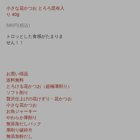
小さな花かつお とろろ昆布入
り 40g
580円(税込)
トロッとした食感がたまりま
せん！！
お買い得品
送料無料
とろける花かつお（超極薄削り）
ソフト削り
贅沢仕上げの花けずり・花かつお
小さな花かつお
お魚ジャーキー
やわらか厚削り
無添加だしパック
厚削り破砕片
無添加粉だし