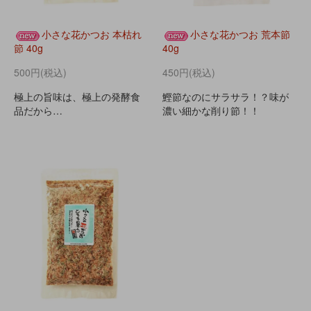
小さな花かつお 本枯れ
小さな花かつお 荒本節
節 40g
40g
500円(税込)
450円(税込)
極上の旨味は、極上の発酵食
鰹節なのにサラサラ！？味が
品だから…
濃い細かな削り節！！