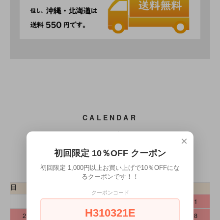
CALENDAR
カレンダー
×
初回限定 10％OFF クーポン
2026年8月
初回限定 1,000円以上お買い上げで10％OFFにな
るクーポンです！！
日
月
火
水
木
金
土
クーポンコード
1
H310321E
2
3
4
5
6
7
8