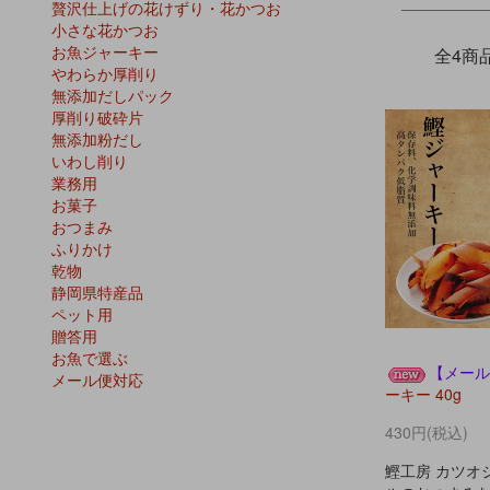
贅沢仕上げの花けずり・花かつお
小さな花かつお
お魚ジャーキー
全4商
やわらか厚削り
無添加だしパック
厚削り破砕片
無添加粉だし
いわし削り
業務用
お菓子
おつまみ
ふりかけ
乾物
静岡県特産品
ペット用
贈答用
お魚で選ぶ
【メール
メール便対応
ーキー 40g
430円(税込)
鰹工房 カツオ