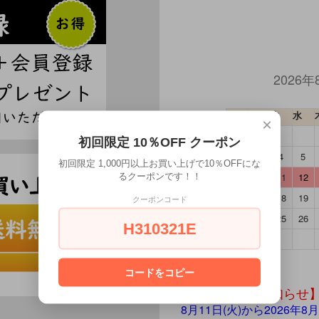
2026年
日
月
火
水
×
初回限定 10％OFF クーポン
2
3
4
5
初回限定 1,000円以上お買い上げで10％OFFにな
9
10
11
12
るクーポンです！！
16
17
18
19
クーポンコード
23
24
25
26
H310321E
30
31
コードをコピー
【夏季休暇のお知らせ
8月11日(火)から2026