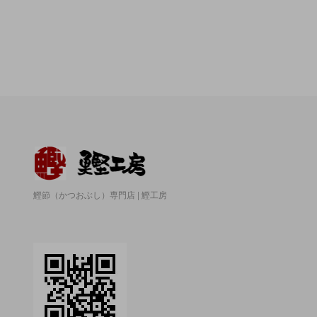
鰹節（かつおぶし）専門店 | 鰹工房