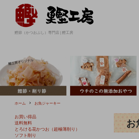
鰹節（かつおぶし）専門店 | 鰹工房
ホーム
お魚ジャーキー
お買い得品
お
送料無料
とろける花かつお（超極薄削り）
ソフト削り