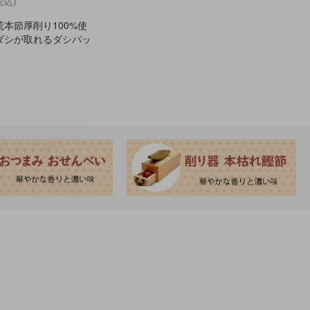
税込)
本節厚削り100%使
ダシが取れるダシパッ