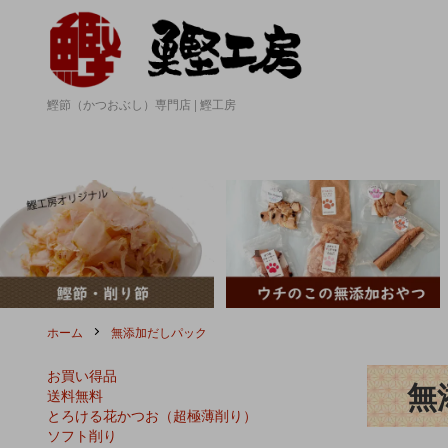
鰹節（かつおぶし）専門店 | 鰹工房
ホーム
無添加だしパック
お買い得品
無
送料無料
とろける花かつお（超極薄削り）
ソフト削り