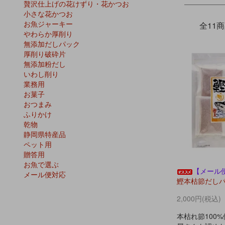
贅沢仕上げの花けずり・花かつお
小さな花かつお
お魚ジャーキー
全11
やわらか厚削り
無添加だしパック
厚削り破砕片
無添加粉だし
いわし削り
業務用
お菓子
おつまみ
ふりかけ
乾物
静岡県特産品
ペット用
贈答用
お魚で選ぶ
【メール
メール便対応
鰹本枯節だしパッ
2,000円(税込)
本枯れ節100