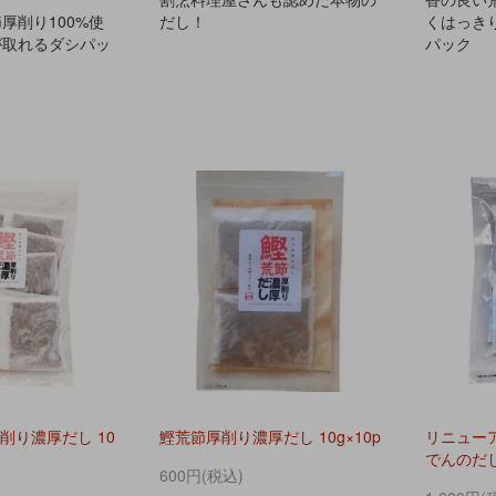
厚削り100%使
だし！
くはっき
が取れるダシパッ
パック
削り濃厚だし 10
鰹荒節厚削り濃厚だし 10g×10p
リニュー
でんのだし 
600円(税込)