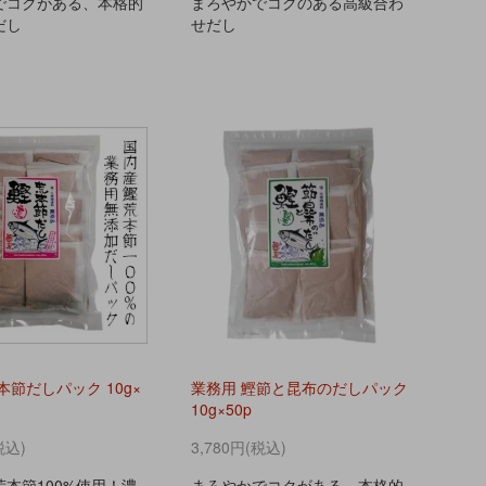
でコクがある、本格的
まろやかでコクのある高級合わ
だし
せだし
本節だしパック 10g×
業務用 鰹節と昆布のだしパック
10g×50p
税込)
3,780円(税込)
本節100%使用！濃
まろやかでコクがある、本格的