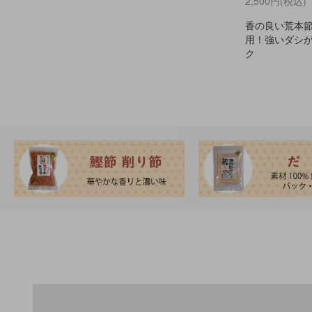
2,500円(税込)
香の良い荒本節
用！強いダシ
ク