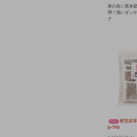
香の良い荒本節
用！強いダシ
ク
鰹荒節厚
g×50p