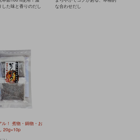
りした味と香りのだし
な合わせだし
アル！ 煮物・鍋物・お
20g×10p