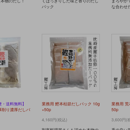
た本物のだし！
くはっきりした味と香りのだし
まろやか
パック
な合わせ
便・送料無料】
業務用 鰹本枯節だしパック 10g
業務用 荒
厚削り濃厚だしパ
×50p
50p
4,160円(税込)
3,600円(
割烹料理屋さんも認めた本物の
香の良い荒