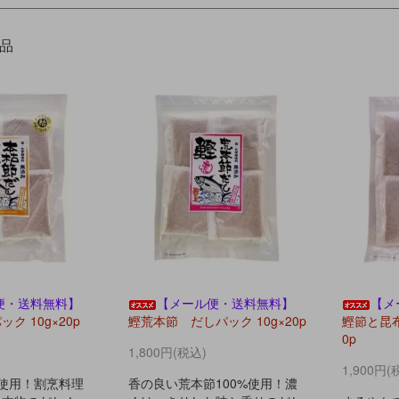
商品
便・送料無料】
【メール便・送料無料】
【メ
ク 10g×20p
鰹荒本節 だしパック 10g×20p
鰹節と昆布
0p
1,800円(税込)
1,900円(
%使用！割烹料理
香の良い荒本節100%使用！濃