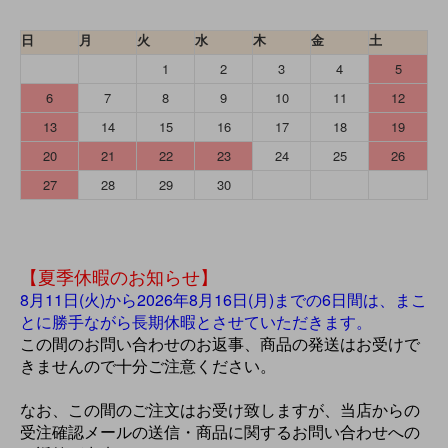
日
月
火
水
木
金
土
1
2
3
4
5
6
7
8
9
10
11
12
13
14
15
16
17
18
19
20
21
22
23
24
25
26
27
28
29
30
【夏季休暇のお知らせ】
8月11日(火)から2026年8月16日(月)までの6日間は、まこ
とに勝手ながら長期休暇とさせていただきます。
この間のお問い合わせのお返事、商品の発送はお受けで
きませんので十分ご注意ください。
なお、この間のご注文はお受け致しますが、当店からの
受注確認メールの送信・商品に関するお問い合わせへの