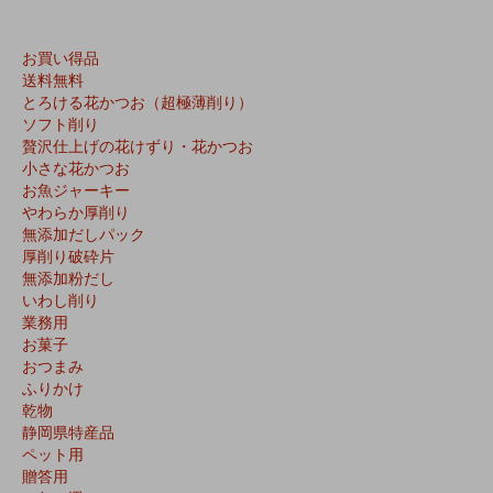
お買い得品
送料無料
とろける花かつお（超極薄削り）
ソフト削り
贅沢仕上げの花けずり・花かつお
小さな花かつお
お魚ジャーキー
やわらか厚削り
無添加だしパック
厚削り破砕片
無添加粉だし
いわし削り
業務用
お菓子
おつまみ
ふりかけ
乾物
静岡県特産品
ペット用
贈答用