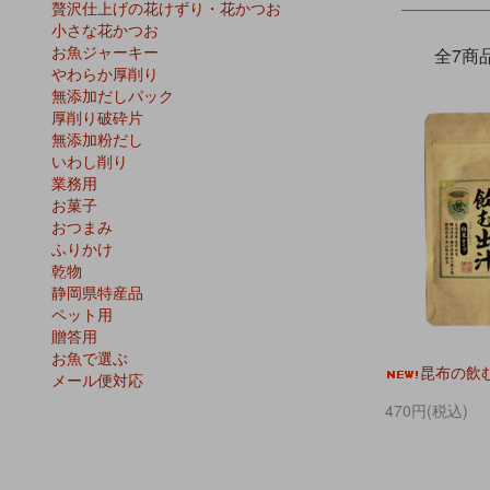
贅沢仕上げの花けずり・花かつお
小さな花かつお
お魚ジャーキー
全7商
やわらか厚削り
無添加だしパック
厚削り破砕片
無添加粉だし
いわし削り
業務用
お菓子
おつまみ
ふりかけ
乾物
静岡県特産品
ペット用
贈答用
お魚で選ぶ
昆布の飲む
メール便対応
470円(税込)