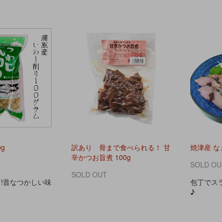
g
訳あり 骨まで食べられる！ 甘
焼津産 な
辛かつお旨煮 100g
SOLD OU
SOLD OUT
!昔なつかしい味
包丁でス
♪