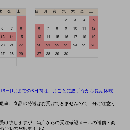
木
金
土
日
月
火
水
木
金
土
1
1
2
3
4
5
6
7
8
6
7
8
9
10
11
12
13
14
15
13
14
15
16
17
18
19
20
21
22
20
21
22
23
24
25
26
27
28
29
27
28
29
30
】
年8月16日(月)までの6日間は、まことに勝手ながら長期休暇
返事、商品の発送はお受けできませんので十分ご注意く
受け致しますが、当店からの受注確認メールの送信・商
のご返答が出来ません。