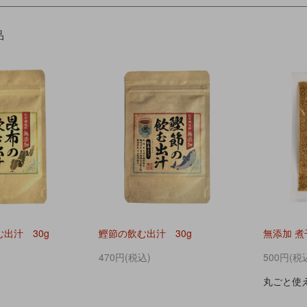
品
出汁 30g
鰹節の飲む出汁 30g
無添加 煮
470円(税込)
500円(税
丸ごと使