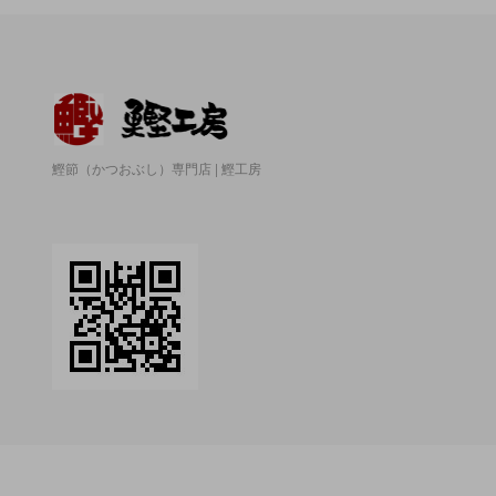
鰹節（かつおぶし）専門店 | 鰹工房