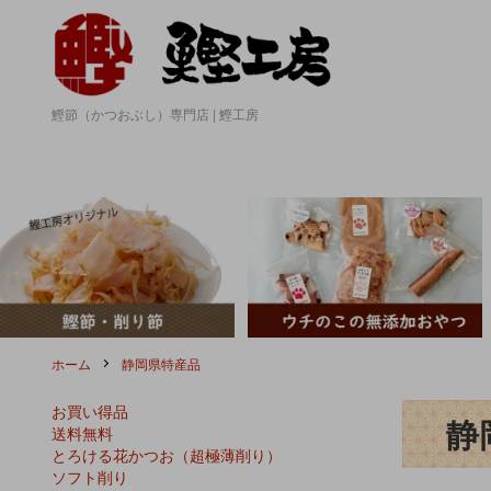
鰹節（かつおぶし）専門店 | 鰹工房
ホーム
静岡県特産品
お買い得品
静
送料無料
とろける花かつお（超極薄削り）
ソフト削り