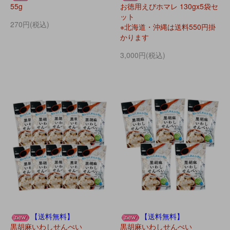
55g
お徳用えびホマレ 130gx5袋セ
ット
270円(税込)
※北海道・沖縄は送料550円掛
かります
3,000円(税込)
【送料無料】
【送料無料】
黒胡麻いわしせんべい
黒胡麻いわしせんべい