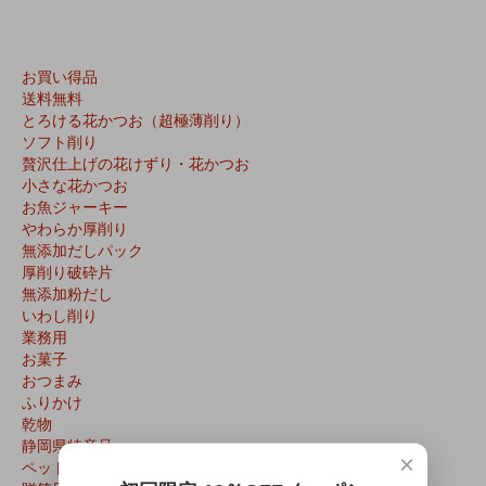
お買い得品
送料無料
とろける花かつお（超極薄削り）
ソフト削り
贅沢仕上げの花けずり・花かつお
小さな花かつお
お魚ジャーキー
やわらか厚削り
無添加だしパック
厚削り破砕片
無添加粉だし
いわし削り
業務用
お菓子
おつまみ
ふりかけ
乾物
静岡県特産品
×
ペット用