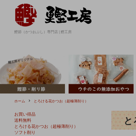
鰹節（かつおぶし）専門店 | 鰹工房
ホーム
とろける花かつお（超極薄削り）
お買い得品
と
送料無料
とろける花かつお（超極薄削り）
ソフト削り