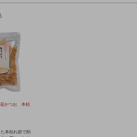
品
花かつお 本枯
した本枯れ節で削