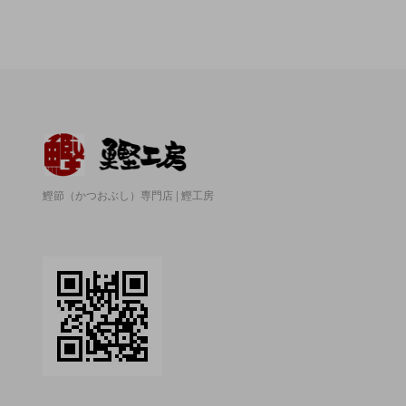
鰹節（かつおぶし）専門店 | 鰹工房