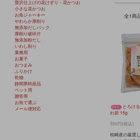
贅沢仕上げの花けずり・花かつお
小さな花かつお
お魚ジャーキー
全1商
やわらか厚削り
無添加だしパック
厚削り破砕片
無添加粉だし
いわし削り
業務用
お菓子
おつまみ
ふりかけ
乾物
静岡県特産品
ペット用
贈答用
お魚で選ぶ
とろける
メール便対応
れ節 15g
350円(税込)
枕崎産の厳選