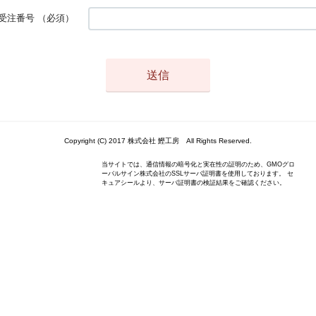
受注番号
（必須）
Copyright (C) 2017 株式会社 鰹工房 All Rights Reserved.
当サイトでは、通信情報の暗号化と実在性の証明のため、GMOグロ
ーバルサイン株式会社のSSLサーバ証明書を使用しております。 セ
キュアシールより、サーバ証明書の検証結果をご確認ください。