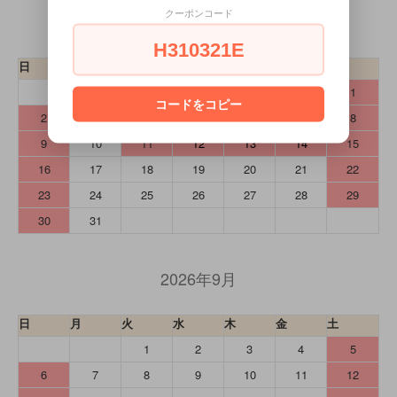
クーポンコード
2026年8月
H310321E
日
月
火
水
木
金
土
1
コードをコピー
2
3
4
5
6
7
8
9
10
11
12
13
14
15
16
17
18
19
20
21
22
23
24
25
26
27
28
29
30
31
2026年9月
日
月
火
水
木
金
土
1
2
3
4
5
6
7
8
9
10
11
12