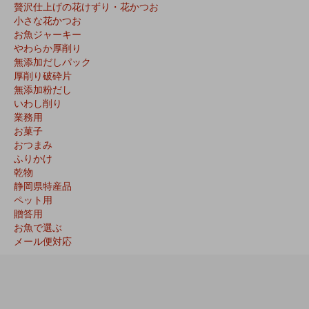
贅沢仕上げの花けずり・花かつお
小さな花かつお
お魚ジャーキー
やわらか厚削り
無添加だしパック
厚削り破砕片
無添加粉だし
いわし削り
業務用
お菓子
おつまみ
ふりかけ
乾物
静岡県特産品
ペット用
贈答用
お魚で選ぶ
メール便対応