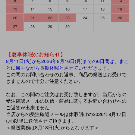
6
7
8
9
10
11
12
13
14
15
16
17
18
19
20
21
22
23
24
25
26
27
28
29
30
【夏季休暇のお知らせ】
8月11日(火)から2026年8月16日(月)までの6日間は、まこ
とに勝手ながら長期休暇とさせていただきます。
この間のお問い合わせのお返事、商品の発送はお受けで
きませんので十分ご注意ください。
なお、この間のご注文はお受け致しますが、当店からの
受注確認メールの送信・商品に関するお問い合わせへの
ご返答が出来ません。
当店からの受注確認メールは休暇明けの2026年8月17日
(月)以降に送信させて頂きます。
＜発送業務は8月18日(火)からとなります＞