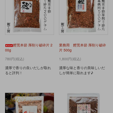
鰹荒本節 厚削り破砕片 2
業務用 鰹荒本節 厚削り破砕
00g
片 500g
780円(税込)
1,800円(税込)
濃厚で香りの良いだしが取れ
濃厚な味と香りの美味しいだ
ると評判！
しが簡単に取れます♪