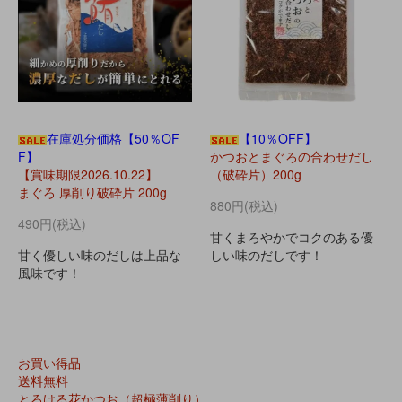
在庫処分価格【50％OF
【10％OFF】
F】
かつおとまぐろの合わせだし
【賞味期限2026.10.22】
（破砕片）200g
まぐろ 厚削り破砕片 200g
880円(税込)
490円(税込)
甘くまろやかでコクのある優
甘く優しい味のだしは上品な
しい味のだしです！
風味です！
お買い得品
送料無料
とろける花かつお（超極薄削り）