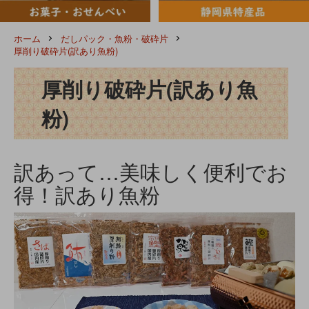
ホーム
だしパック・魚粉・破砕片
厚削り破砕片(訳あり魚粉)
厚削り破砕片(訳あり魚
粉)
訳あって…美味しく便利でお
得！訳あり魚粉