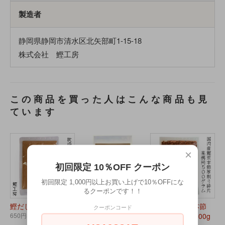
製造者
静岡県静岡市清水区北矢部町1-15-18
株式会社 鰹工房
この商品を買った人はこんな商品も見
ています
×
初回限定 10％OFF クーポン
初回限定 1,000円以上お買い上げで10％OFFにな
るクーポンです！！
鰹だし 本枯節 70g
美味しいおだし か
業務用 鰹荒本節
クーポンコード
650円(税込)
つおと昆布だけ 70g
厚削り破砕片 500g