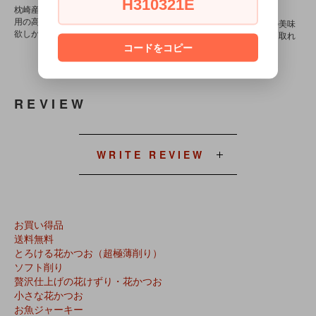
680円(税込)
1,800円(税込)
H310321E
枕崎産本枯れ節のみ使
用の高級粉だし！体が
ありそうでなかった！
濃厚な味と香りの美味
欲しがる発酵食品！
無添加天然調味料
しいだしが簡単に取れ
ます♪
コードをコピー
REVIEW
WRITE REVIEW
お買い得品
送料無料
とろける花かつお（超極薄削り）
ソフト削り
贅沢仕上げの花けずり・花かつお
小さな花かつお
お魚ジャーキー