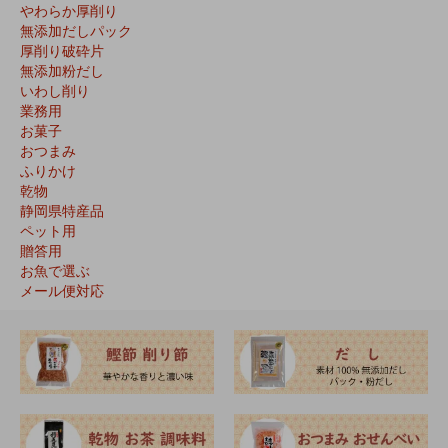
やわらか厚削り
無添加だしパック
厚削り破砕片
無添加粉だし
いわし削り
業務用
お菓子
おつまみ
ふりかけ
乾物
静岡県特産品
ペット用
贈答用
お魚で選ぶ
メール便対応