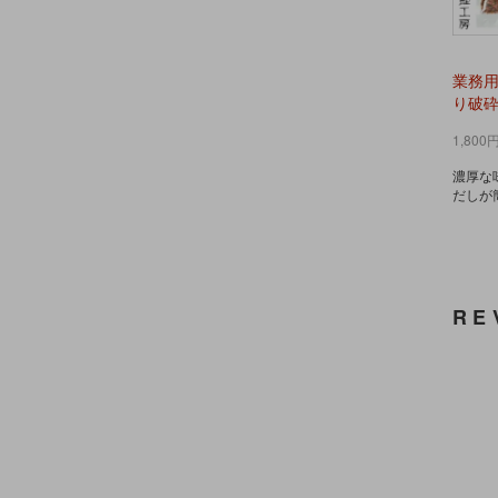
業務用
り破砕片
1,800
濃厚な
だしが
RE