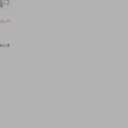
だしパ
めた本