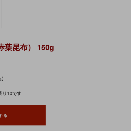
葉昆布） 150g
込)
残り10です
れる