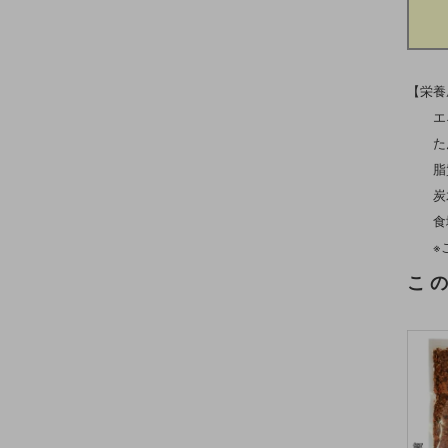
【栄養
エネルギ
たんぱ
脂質
炭水化
食塩相
※こ
こ