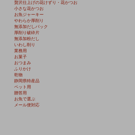
贅沢仕上げの花けずり・花かつお
小さな花かつお
お魚ジャーキー
やわらか厚削り
無添加だしパック
厚削り破砕片
無添加粉だし
いわし削り
業務用
お菓子
おつまみ
ふりかけ
乾物
静岡県特産品
ペット用
贈答用
お魚で選ぶ
メール便対応