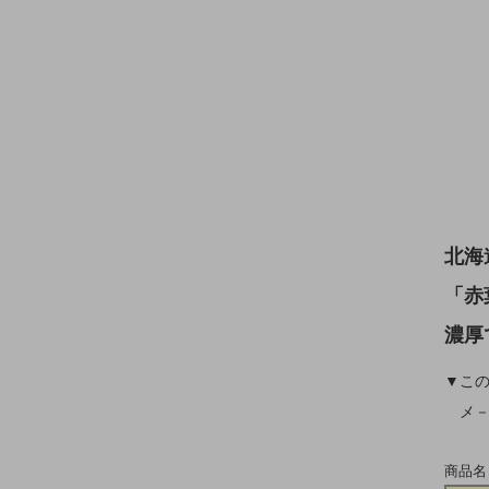
北海
「赤
濃厚
▼こ
メ－
商品名