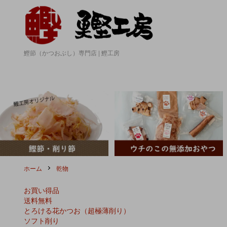
鰹節（かつおぶし）専門店 | 鰹工房
ホーム
乾物
お買い得品
送料無料
とろける花かつお（超極薄削り）
ソフト削り