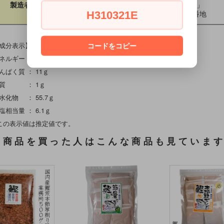
羅臼漁業協同組合 直営店「海鮮工房」
製造者
北海道目梨郡羅臼町本町361番地
H310321E
成分表示】（100ｇあたり）
コードをコピー
ー ： 138 kcal
く質 ： 11ｇ
 ： 1ｇ
物 ： 55.7ｇ
当量 ： 6.1ｇ
の表示値は推定値です。
の商品を買った人はこんな商品も見ていま