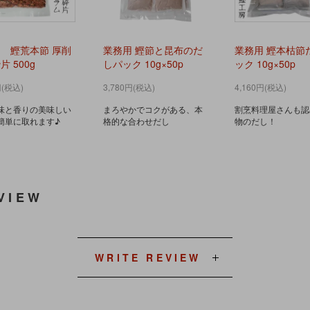
 鰹荒本節 厚削
業務用 鰹節と昆布のだ
業務用 鰹本枯節
 500g
しパック 10g×50p
ック 10g×50p
円(税込)
3,780円(税込)
4,160円(税込)
味と香りの美味しい
まろやかでコクがある、本
割烹料理屋さんも認
簡単に取れます♪
格的な合わせだし
物のだし！
VIEW
WRITE REVIEW