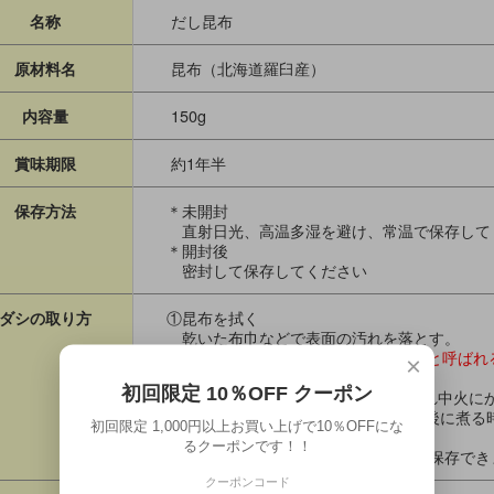
だし昆布
名称
昆布（北海道羅臼産）
原材料名
150g
内容量
約1年半
賞味期限
＊未開封
保存方法
直射日光、高温多湿を避け、常温で保存して
＊開封後
密封して保存してください
①昆布を拭く
ダシの取り方
乾いた布巾などで表面の汚れを落とす。
※ 昆布表面の白い粉は「マンニット』と呼ばれ
×
②火にかける
初回限定 10％OFF クーポン
水１ℓに対し昆布10ｇ程度を鍋に入れ中火に
水に入れて約30分～1時間付け置き後に煮る
初回限定 1,000円以上お買い上げで10％OFFにな
③ダシの保存
るクーポンです！！
とったダシを密封容器に移し冷蔵で保存でき
クーポンコード