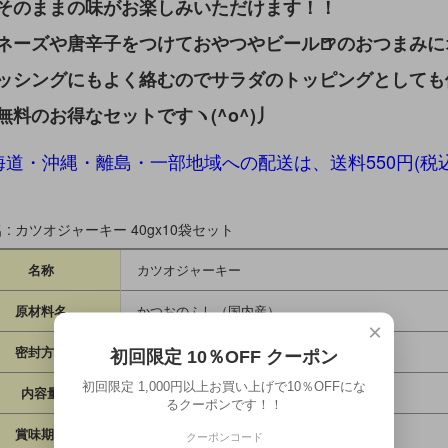
そのままの味がお楽しみいただけます！！
ネーズや唐辛子をつけておやつやビール🍺のおつまみに
ッシングにもよく絡むのでサラダのトッピングとしても
無料のお得なセットですヽ(^o^)丿
海道・沖縄・離島・一部地域への配送は、送料550円(
 : カツオジャーキー 40gx10袋セット
名称
カツオジャーキー
原材料名
かつおのふし（国内産）
×
密封方法
不活性ガス充填・気密容器入り
初回限定 10％OFF クーポン
初回限定 1,000円以上お買い上げで10％OFFにな
内容量
40gx10袋
るクーポンです！！
賞味期限
製造より1年
クーポンコード