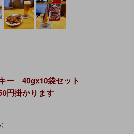
ー 40gx10袋セット
50円掛かります
込)