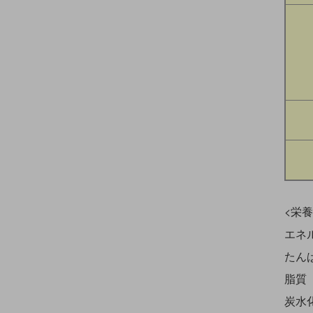
<栄
エネルギ
たんぱ
脂質
炭水化