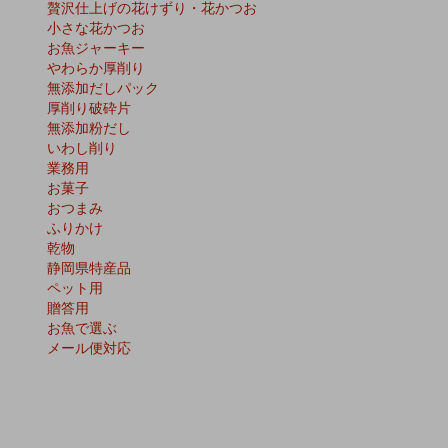
贅沢仕上げの花けずり・花かつお
小さな花かつお
お魚ジャーキー
やわらか厚削り
無添加だしパック
厚削り破砕片
無添加粉だし
いわし削り
業務用
お菓子
おつまみ
ふりかけ
乾物
静岡県特産品
ペット用
贈答用
お魚で選ぶ
メール便対応