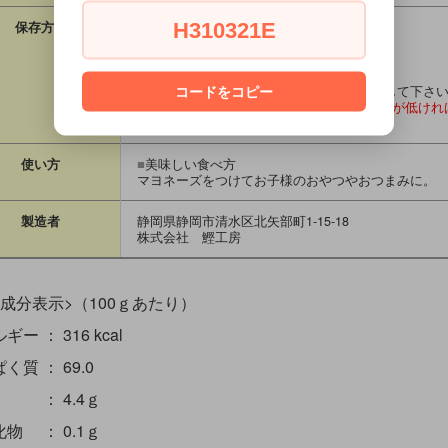
H310321E
保存方法
■
未開封
直射日光、高温多湿を避け、常温で保管。
■
開封後
チャックを閉め、冷蔵庫又は冷凍庫で保存して下さ
コードをコピー
■削り節はとても酸化に弱い食品です、温度が低けれ
ん。
使い方
■
美味しい食べ方
マヨネーズをつけてお子様のおやつやおつまみに。
製造者
静岡県静岡市清水区北矢部町1-15-18
株式会社 鰹工房
養成分表示>（100ｇあたり）
ー ： 316 kcal
く質 ： 69.0
 ： 4.4ｇ
物 ： 0.1ｇ