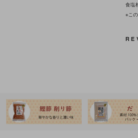
食塩相
※こ
RE