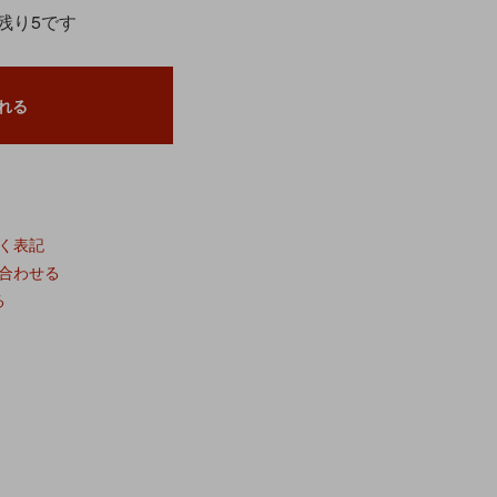
残り5です
れる
く表記
合わせる
る