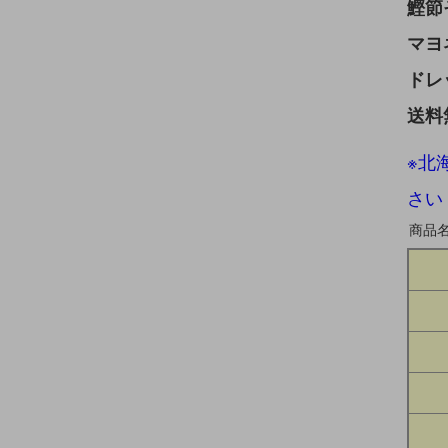
鰹節
マヨ
ドレ
送料
※北
さい
商品名