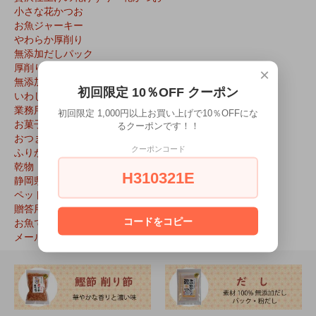
小さな花かつお
お魚ジャーキー
やわらか厚削り
無添加だしパック
厚削り破砕片
×
無添加粉だし
初回限定 10％OFF クーポン
いわし削り
業務用
初回限定 1,000円以上お買い上げで10％OFFにな
お菓子
るクーポンです！！
おつまみ
クーポンコード
ふりかけ
乾物
H310321E
静岡県特産品
ペット用
贈答用
お魚で選ぶ
コードをコピー
メール便対応