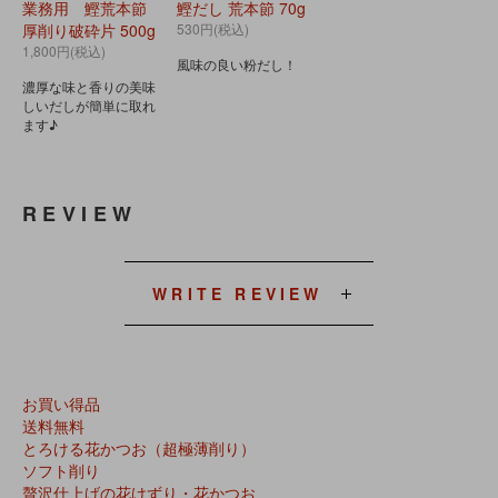
業務用 鰹荒本節
鰹だし 荒本節 70g
厚削り破砕片 500g
530円(税込)
1,800円(税込)
風味の良い粉だし！
濃厚な味と香りの美味
しいだしが簡単に取れ
ます♪
REVIEW
WRITE REVIEW
お買い得品
送料無料
とろける花かつお（超極薄削り）
ソフト削り
贅沢仕上げの花けずり・花かつお