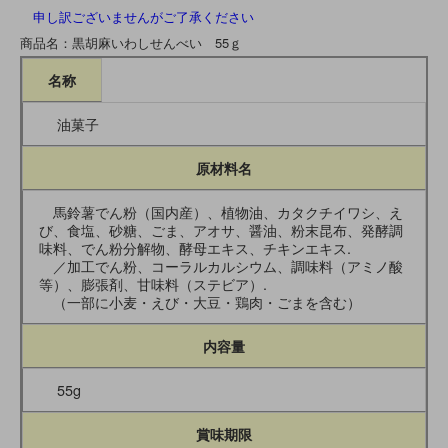
申し訳ございませんがご了承ください
商品名：黒胡麻いわしせんべい 55ｇ
名称
油菓子
原材料名
馬鈴薯でん粉（国内産）、植物油、カタクチイワシ、え
び、食塩、砂糖、ごま、アオサ、醤油、粉末昆布、発酵調
味料、でん粉分解物、酵母エキス、チキンエキス.
／加工でん粉、コーラルカルシウム、調味料（アミノ酸
等）、膨張剤、甘味料（ステビア）.
（一部に小麦・えび・大豆・鶏肉・ごまを含む）
内容量
55g
賞味期限