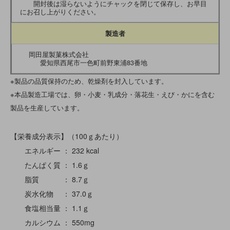
開封後は湿らないようにチャックを閉じて保存し、お早目
にお召し上がりください。
製造者
岡田屋製菓株式会社
愛知県西尾市一色町前野東浦83番地
※製品の品質保持のため、乾燥剤を封入しています。
※本品製造工場では、卵・小麦・乳成分・落花生・えび・かにを含む
製品を生産しています。
【栄養成分表示】（100ｇあたり）
エネルギー ： 232 kcal
たんぱく質 ： 1.6ｇ
脂質 ： 8.7ｇ
炭水化物 ： 37.0ｇ
食塩相当量 ： 1.1ｇ
カルシウム ： 550mg