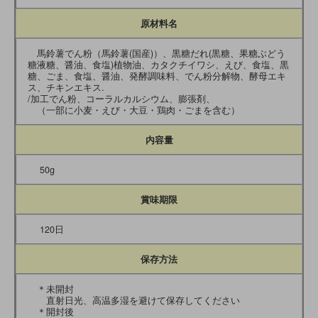
原材料名
馬鈴薯でん粉（馬鈴薯(国産)）、黒糖だれ(黒糖、果糖ぶどう
糖液糖、醤油、食塩)植物油、カタクチイワシ、えび、食塩、黒
糖、ごま、食塩、醤油、発酵調味料、でん粉分解物、酵母エキ
ス、チキンエキス.
/加工でん粉、コーラルカルシウム、膨張剤、
（一部に小麦・えび・大豆・鶏肉・ごまを含む）
内容量
50g
賞味期限
120日
保存方法
＊未開封
直射日光、高温多湿を避けて保存してください
＊開封後