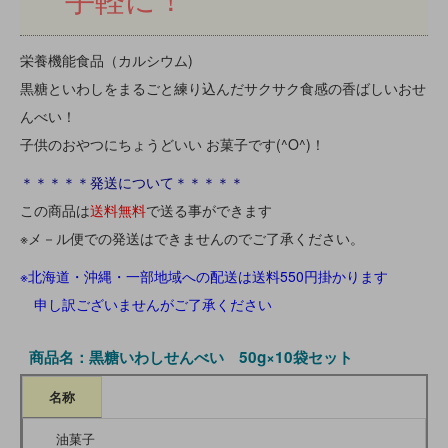
栄養機能食品（カルシウム)
黒糖といわしをまるごと練り込んだサクサク食感の香ばしいおせ
んべい！
子供のおやつにちょうどいい お菓子です(^O^)！
＊＊＊＊＊発送について＊＊＊＊＊
この商品は
送料無料
で送る事ができます
※メ－ル便での発送はできませんのでご了承ください。
※北海道・沖縄・一部地域への配送は送料550円掛かります
申し訳ございませんがご了承ください
商品名：黒糖いわしせんべい 50g×10袋セット
名称
油菓子