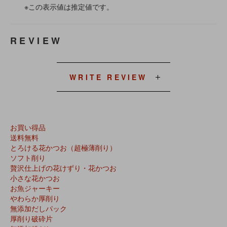
※この表示値は推定値です。
REVIEW
WRITE REVIEW
お買い得品
送料無料
とろける花かつお（超極薄削り）
ソフト削り
贅沢仕上げの花けずり・花かつお
小さな花かつお
お魚ジャーキー
やわらか厚削り
無添加だしパック
厚削り破砕片