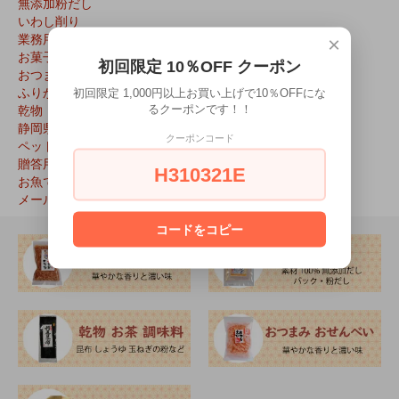
無添加粉だし
いわし削り
業務用
×
お菓子
初回限定 10％OFF クーポン
おつまみ
ふりかけ
初回限定 1,000円以上お買い上げで10％OFFにな
乾物
るクーポンです！！
静岡県特産品
クーポンコード
ペット用
贈答用
H310321E
お魚で選ぶ
メール便対応
コードをコピー