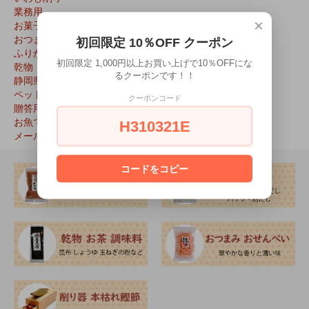
業務用
×
お菓子
おつまみ
初回限定 10％OFF クーポン
ふりかけ
初回限定 1,000円以上お買い上げで10％OFFにな
乾物
るクーポンです！！
静岡県特産品
ペット用
クーポンコード
贈答用
お魚で選ぶ
H310321E
メール便対応
コードをコピー