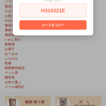
ソフト削り
クーポンコード
贅沢仕上げの花けずり・花かつお
H310321E
小さな花かつお
お魚ジャーキー
やわらか厚削り
無添加だしパック
コードをコピー
厚削り破砕片
無添加粉だし
いわし削り
業務用
お菓子
おつまみ
ふりかけ
乾物
静岡県特産品
ペット用
贈答用
お魚で選ぶ
メール便対応