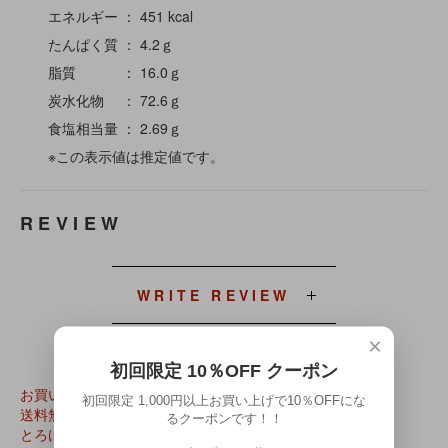
エネルギー ： 451 kcal
たんぱく質 ： 4.2ｇ
脂質 ： 16.0ｇ
炭水化物 ： 72.6ｇ
食塩相当量 ： 2.69ｇ
※この表示値は推定値です。
REVIEW
WRITE REVIEW
×
初回限定 10％OFF クーポン
お買い得品
初回限定 1,000円以上お買い上げで10％OFFにな
送料無料
るクーポンです！！
とろける花かつお（超極薄削り）