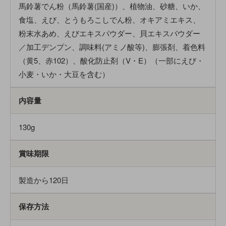
馬鈴薯でん粉（馬鈴薯(国産)）、植物油、砂糖、いか、
食塩、えび、とうもろこしでん粉、オキアミエキス、
粉末水あめ、えびエキスパウダー、貝エキスパウダー
／加工デンプン、調味料(アミノ酸等)、膨張剤、着色料
（黄5、赤102）、酸化防止剤（V・E）（一部にえび・
小麦・いか・大豆を含む）
内容量
130g
賞味期限
製造から120日
保存方法