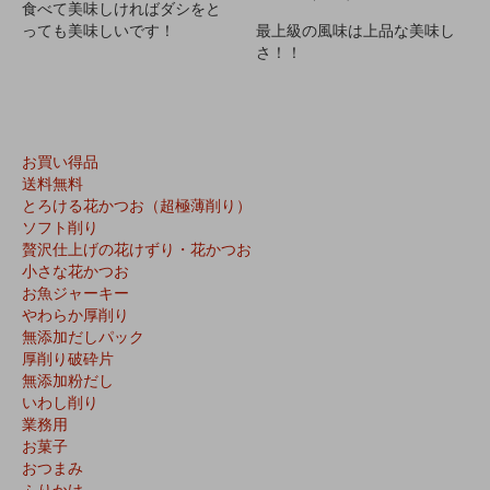
食べて美味しければダシをと
っても美味しいです！
最上級の風味は上品な美味し
さ！！
お買い得品
送料無料
とろける花かつお（超極薄削り）
ソフト削り
贅沢仕上げの花けずり・花かつお
小さな花かつお
お魚ジャーキー
やわらか厚削り
無添加だしパック
厚削り破砕片
無添加粉だし
いわし削り
業務用
お菓子
おつまみ
ふりかけ