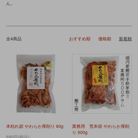
ん。
全4商品
おすすめ順
価格順
新着順
本枯れ節 やわらか厚削り 60g
業務用 荒本節 やわらか厚削
り 500g
690円(税込)