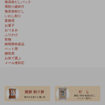
無添加だしパック
厚削り破砕片
無添加粉だし
いわし削り
業務用
お菓子
おつまみ
ふりかけ
乾物
静岡県特産品
ペット用
贈答用
お魚で選ぶ
メール便対応