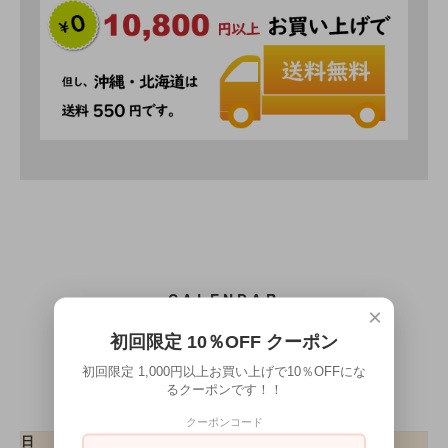
CALENDAR
×
カレンダー
初回限定 10％OFF クーポン
初回限定 1,000円以上お買い上げで10％OFFにな
2026年8月
るクーポンです！！
クーポンコード
日
月
火
水
木
金
土