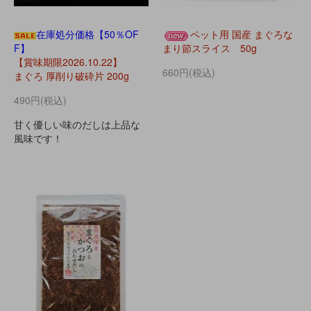
在庫処分価格【50％OF
ペット用 国産 まぐろな
F】
まり節スライス 50g
【賞味期限2026.10.22】
660円(税込)
まぐろ 厚削り破砕片 200g
490円(税込)
甘く優しい味のだしは上品な
風味です！