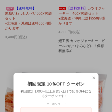
【送料無料】
【送料無料】
カツオジャ
黒糖いわしせんべい50gx10袋
ーキー 40gx10袋セット
セット
※北海道・沖縄は送料550円掛
※北海道・沖縄は送料550円掛
かります
かります
4,800円(税込)
3,400円(税込)
鰹工房 カツオジャーキー ビ
ールのおつまみなどに！保存
料無添加
×
初回限定 10％OFF クーポン
初回限定 1,000円以上お買い上げで10％OFFにな
るクーポンです！！
クーポンコード