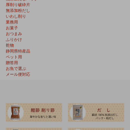
厚削り破砕片
無添加粉だし
いわし削り
業務用
お菓子
おつまみ
ふりかけ
乾物
静岡県特産品
ペット用
贈答用
お魚で選ぶ
メール便対応