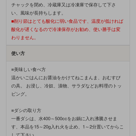
チャックを閉め、冷蔵庫又は冷凍庫で保存して下さ
い、風味が長持ちします。
■削り節はとても酸化に弱い食品です、温度が低ければ
酸化が遅くなるので冷凍保存がお勧め、使い勝手は変
わりません。
使い方
■
美味しい食べ方
温かいごはんにお醤油をかけてねこまんま、おむすび
の具。 お浸し、冷奴、漬物、サラダなどお料理のトッ
ピング。
■
ダシの取り方
一番ダシは、水400～500ccをお鍋に入れ沸騰させま
す、本品を15～20g入れ火を止め、1～2分置いてからこ
して下さい。