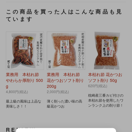
この商品を買った人はこんな商品も見
ています
業務用 本枯れ節
業務用 本枯れ節
本枯れ節 花かつお
やわらか厚削り 500
花かつおソフト削り
ソフト削り 50g
g
200g
620円(税込)
4,800円(税込)
2,000円(税込)
枕崎産三番カビ付けの
本枯れ節を使用したワ
最上級の風味は上品な
薄く削った濃い味の高
ンランク上の削り節！
美味しさ！！
級花かつお
REVIEW