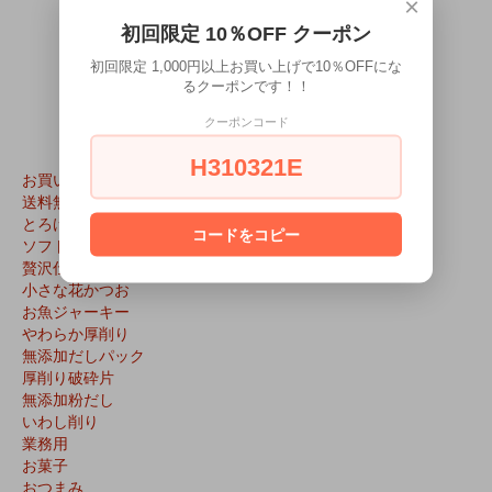
×
初回限定 10％OFF クーポン
初回限定 1,000円以上お買い上げで10％OFFにな
WRITE REVIEW
るクーポンです！！
クーポンコード
H310321E
お買い得品
送料無料
とろける花かつお（超極薄削り）
コードをコピー
ソフト削り
贅沢仕上げの花けずり・花かつお
小さな花かつお
お魚ジャーキー
やわらか厚削り
無添加だしパック
厚削り破砕片
無添加粉だし
いわし削り
業務用
お菓子
おつまみ